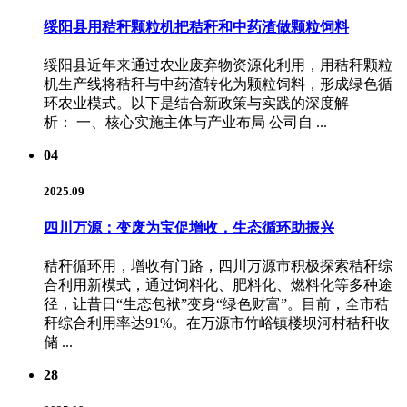
绥阳县用秸秆颗粒机把秸秆和中药渣做颗粒饲料
绥阳县近年来通过农业废弃物资源化利用，用秸秆颗粒
机生产线将秸秆与中药渣转化为颗粒饲料，形成绿色循
环农业模式。以下是结合新政策与实践的深度解
析： 一、核心实施主体与产业布局 公司自 ...
04
2025.09
四川万源：变废为宝促增收，生态循环助振兴
秸秆循环用，增收有门路，四川万源市积极探索秸秆综
合利用新模式，通过饲料化、肥料化、燃料化等多种途
径，让昔日“生态包袱”变身“绿色财富”。目前，全市秸
秆综合利用率达91%。在万源市竹峪镇楼坝河村秸秆收
储 ...
28