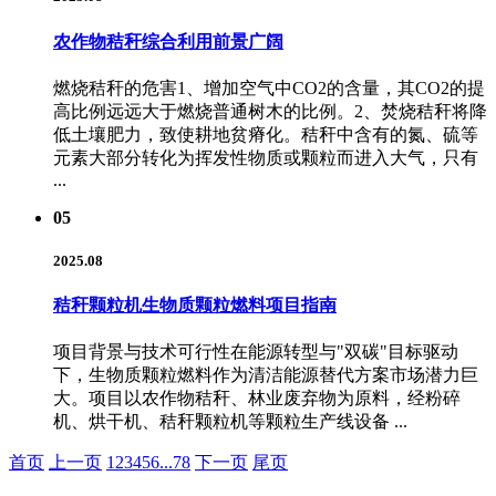
农作物秸秆综合利用前景广阔
燃烧秸秆的危害1、增加空气中CO2的含量，其CO2的提
高比例远远大于燃烧普通树木的比例。2、焚烧秸秆将降
低土壤肥力，致使耕地贫瘠化。秸秆中含有的氮、硫等
元素大部分转化为挥发性物质或颗粒而进入大气，只有
...
05
2025.08
秸秆颗粒机生物质颗粒燃料项目指南
项目背景与技术可行性在能源转型与"双碳"目标驱动
下，生物质颗粒燃料作为清洁能源替代方案市场潜力巨
大。项目以农作物秸秆、林业废弃物为原料，经粉碎
机、烘干机、秸秆颗粒机等颗粒生产线设备 ...
首页
上一页
1
2
3
4
5
6
...
78
下一页
尾页