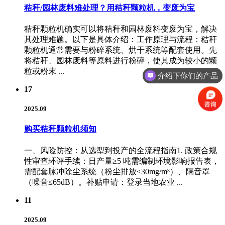
秸秆/园林废料难处理？用秸秆颗粒机，变废为宝
秸秆颗粒机确实可以将秸秆和园林废料变废为宝，解决
其处理难题。以下是具体介绍：工作原理与流程：秸秆
颗粒机通常需要与粉碎系统、烘干系统等配套使用。先
将秸秆、园林废料等原料进行粉碎，使其成为较小的颗
粒或粉末 ...
介绍下你们的产品
17
2025.09
购买秸秆颗粒机须知
一、风险防控：从选型到投产的全流程指南1. 政策合规
性审查环评手续：日产量≥5 吨需编制环境影响报告表，
需配套脉冲除尘系统（粉尘排放≤30mg/m³）、隔音罩
（噪音≤65dB）。补贴申请：登录当地农业 ...
11
2025.09