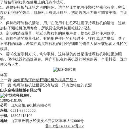
了解
秸秆制粒机
在使用上的几点小技巧。
1、调整好模板与压轮之间的间隙。适当的压力能够使颗粒的熟化程度，密实
度达到很好的效果，颗粒机上有调压螺丝，把两边的压力螺丝调节平衡、并调
紧。
2、保持秸秆制粒机清洁。用户在使用中往往不注意保持颗粒机的清洁，这就
加快了颗粒机使用寿命，所以要注意保持颗粒机的清洁。
3、定期的清洗模具，能延长
颗粒机
的使用寿命，提高机器的使用效率。
4、选择合适的模具孔径。有的用户使用的孔径过小，往往出现产量低、甚至
不出料的现象，希望在购买制粒机的时候仔细询问销售人员应该配多大孔径的
模具。
5、尝试改变喂料方式，均匀喂料。这样做的好处是能使颗粒机制粒更加顺
畅，保持机器的高速运转。用户可以在购买机器的时候购买一个喂料器，既方
便又省人力。
标签:
上一篇:
如何预防河南秸秆颗粒机的模具开裂？
下一篇:
秸秆制粒机让世界没有垃圾，只有放错位的资源
山东金格瑞机械有限公司
13805418106
公司
:
山东金格瑞机械有限公司
座机
:
0531-83766566
手机
:
13805418106
地址
:
山东章丘明水经济技术开发区丰年大道666号
鲁ICP备14003132号-12