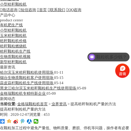
小型秸秆颗粒机

电话咨询

短信咨询

首页

联系我们

QQ咨询
产品中心
product center
有机肥生产线
小型秸秆颗粒机
玉米秸秆颗粒机
秸秆颗粒机价格
秸秆颗粒燃烧机
秸秆颗粒机生产线
生物质颗粒机视频
颗粒机多少钱？
新型秸秆颗粒机
最新资讯
哈尔滨玉米秸秆颗粒机使用现场
01-11
烟台生物质颗粒机客户使用现场
05-15
蒜皮蒜杆颗粒机生产线使用现场
05-14
黑龙江哈尔滨玉米秸秆颗粒机生产线使用现场
05-09
金格瑞颗粒机专精特新企业
05-09
新闻动态
当前位置:
金格瑞颗粒机首页
>
业界资讯
>
提高秸秆制粒机产量的方法
提高秸秆制粒机产量的方法
时间 : 2020-12-07
浏览量 : 453
在颗粒加工过程中避免产量低、物料质量、磨损、停机等问题，操作者有必要