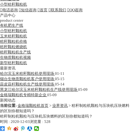
小型秸秆颗粒机

电话咨询

短信咨询

首页

联系我们

QQ咨询
产品中心
product center
有机肥生产线
小型秸秆颗粒机
玉米秸秆颗粒机
秸秆颗粒机价格
秸秆颗粒燃烧机
秸秆颗粒机生产线
生物质颗粒机视频
新型秸秆颗粒机
最新资讯
哈尔滨玉米秸秆颗粒机使用现场
01-11
烟台生物质颗粒机客户使用现场
05-15
蒜皮蒜杆颗粒机生产线使用现场
05-14
黑龙江哈尔滨玉米秸秆颗粒机生产线使用现场
05-09
金格瑞颗粒机专精特新企业
05-09
新闻动态
当前位置:
金格瑞颗粒机首页
>
业界资讯
>
秸秆制粒机颗粒与压块机压块燃料
的区别你都知道吗？
秸秆制粒机颗粒与压块机压块燃料的区别你都知道吗？
时间 : 2020-12-03
浏览量 : 528