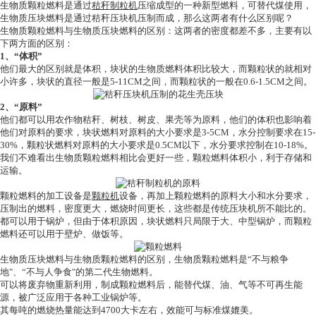
生物质颗粒燃料是通过
秸秆制粒机
压缩成型的一种新型燃料，可替代煤使用，
生物质压块燃料是通过秸秆压块机压制而成，那么这两者有什么区别呢？
生物质颗粒燃料与生物质压块燃料的区别：这两者的密度都差不多，主要有以
下两方面的区别：
1、“体积”
他们最大的区别就是体积，块状的生物质燃料体积比较大，而颗粒状的就相对
小许多，块状的直径一般是5-11CM之间，而颗粒状的一般在0.6-1.5CM之间。
2、“原料”
他们都可以用农作物秸秆、树枝、树皮、果壳等为原料，他们的体积也影响着
他们对原料的要求，块状燃料对原料的大小要求是3-5CM，水分控制要求在15-
30%，颗粒状燃料对原料的大小要求是0.5CM以下，水分要求控制在10-18%。
我们不难看出生物质颗粒燃料相比会更好一些，颗粒燃料体积小，利于存储和
运输。
颗粒燃料的加工设备是
颗粒机
设备，再加上颗粒燃料的原料大小和水分要求，
压制出的燃料，密度更大，燃烧时间更长，这些都是传统压块机所不能比的。
都可以用于锅炉，但由于体积原因，块状燃料只局限于大、中型锅炉，而颗粒
燃料还可以用于壁炉、做饭等。
生物质压块燃料与生物质颗粒燃料的区别，生物质颗粒燃料是“不与粮争
地"、“不与人争食"的第二代生物燃料。
可以将废弃物重新利用，制成颗粒燃料后，能替代煤、油、气等不可再生能
源，被广泛应用于各种工业锅炉等。
其每吨的燃烧热量能达到4700大卡左右，效能可与标准煤媲美。