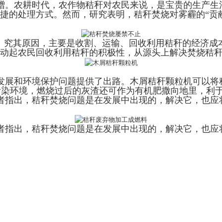
赠。农耕时代，农作物秸秆对农民来说，是宝贵的生产生活
便捷的处理方式。然而，研究表明，秸秆焚烧对雾霾的“贡
著。究其原因，主要是收割、运输、回收利用秸秆的经济成
调动起农民回收利用秸秆的积极性，从源头上解决焚烧秸
发展和环境保护问题提供了出路。木屑秸秆颗粒机可以将
污染环境，燃烧过后的灰渣还可作为有机肥撒向地里，利
者指出，秸秆焚烧问题是在发展中出现的，解决它，也应
者指出，秸秆焚烧问题是在发展中出现的，解决它，也应