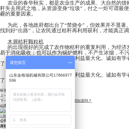
农业的春华秋实，都是农业生产的成果、大自然的馈
秆失去用武之地，从资源变身“垃圾”，付之一炬可谓最
霾的重要因素。
为此，各地政府都出台了“禁烧令”，但效果并不显
找到好“出路”，让农民通过秸秆再利用获利，才能真正
木屑秸秆颗粒机
的出现很好的完成了农作物秸秆的重复利用，为经济
易于消化吸收；也可以作为锅炉燃料，不产生浓烟，不
因此，治理秸秆问题要发挥其利益最大化。诚如有学
请您留言
了，也是一笔非常大的财富。
因此，治理秸秆问题要发挥其利益最大化。诚如有学
山东金格瑞机械有限公司17866977
了，也是一笔非常大的财富。
596
标签:
上一篇:
秸秆禁烧怎么办？看过来！
下一篇:
生物质颗粒燃料政策大盘点，这些你都知道吗？
山东金格瑞机械有限公司
13805418106
公司
:
山东金格瑞机械有限公司
座机
:
0531-83766566