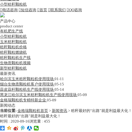
小型秸秆颗粒机

电话咨询

短信咨询

首页

联系我们

QQ咨询
产品中心
product center
有机肥生产线
小型秸秆颗粒机
玉米秸秆颗粒机
秸秆颗粒机价格
秸秆颗粒燃烧机
秸秆颗粒机生产线
生物质颗粒机视频
新型秸秆颗粒机
最新资讯
哈尔滨玉米秸秆颗粒机使用现场
01-11
烟台生物质颗粒机客户使用现场
05-15
蒜皮蒜杆颗粒机生产线使用现场
05-14
黑龙江哈尔滨玉米秸秆颗粒机生产线使用现场
05-09
金格瑞颗粒机专精特新企业
05-09
新闻动态
当前位置:
金格瑞颗粒机首页
>
新闻资讯
>
秸秆最好的“出路”就是利益最大化！
秸秆最好的“出路”就是利益最大化！
时间 : 2020-09-16
浏览量 : 455