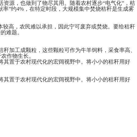
资源，也做到了物尽其用。随着农村逐步“电气化”，秸
献率”约4%，在特定时段，大规模集中焚烧秸秆是生成雾
本较高，农民难以承担，因此宁可废弃或焚烧。要给秸秆
秆的难题。
秸秆加工成颗粒，这些颗粒可作为牛羊饲料，采食率高、
于农作物生长。
将其置于农村现代化的宏阔视野中。将小小的秸秆用好
将其置于农村现代化的宏阔视野中。将小小的秸秆用好