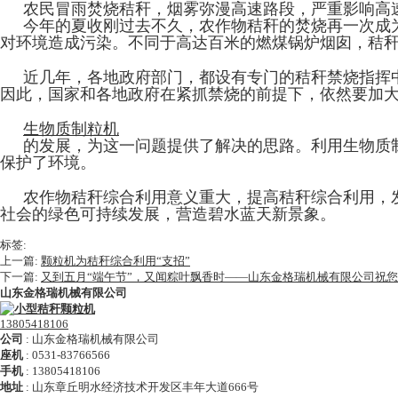
农民冒雨焚烧秸秆，烟雾弥漫高速路段，严重影响高
今年的夏收刚过去不久，农作物秸秆的焚烧再一次成
对环境造成污染。不同于高达百米的燃煤锅炉烟囱，秸
近几年，各地政府部门，都设有专门的秸秆禁烧指挥
因此，国家和各地政府在紧抓禁烧的前提下，依然要加
生物质制粒机
的发展，为这一问题提供了解决的思路。利用生物质
保护了环境。
农作物秸秆综合利用意义重大，提高秸秆综合利用，
社会的绿色可持续发展，营造碧水蓝天新景象。
标签:
上一篇:
颗粒机为秸秆综合利用“支招”
下一篇:
又到五月“端午节”，又闻粽叶飘香时——山东金格瑞机械有限公司祝
山东金格瑞机械有限公司
13805418106
公司
:
山东金格瑞机械有限公司
座机
:
0531-83766566
手机
:
13805418106
地址
:
山东章丘明水经济技术开发区丰年大道666号