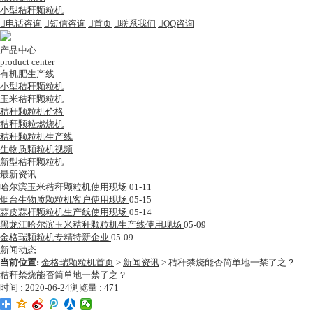
小型秸秆颗粒机

电话咨询

短信咨询

首页

联系我们

QQ咨询
产品中心
product center
有机肥生产线
小型秸秆颗粒机
玉米秸秆颗粒机
秸秆颗粒机价格
秸秆颗粒燃烧机
秸秆颗粒机生产线
生物质颗粒机视频
新型秸秆颗粒机
最新资讯
哈尔滨玉米秸秆颗粒机使用现场
01-11
烟台生物质颗粒机客户使用现场
05-15
蒜皮蒜杆颗粒机生产线使用现场
05-14
黑龙江哈尔滨玉米秸秆颗粒机生产线使用现场
05-09
金格瑞颗粒机专精特新企业
05-09
新闻动态
当前位置:
金格瑞颗粒机首页
>
新闻资讯
>
秸秆禁烧能否简单地一禁了之？
秸秆禁烧能否简单地一禁了之？
时间 : 2020-06-24
浏览量 : 471