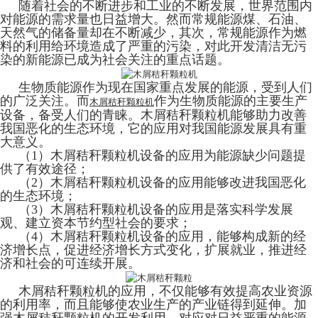
随着社会的不断进步和工业的不断发展，世界范围内
对能源的需求量也日益增大。然而常规能源煤、石油、
天然气的储备量却在不断减少，其次，常规能源作为燃
料的利用给环境造成了严重的污染，对此开发清洁无污
染的新能源已成为社会关注的重点话题。
生物质能源作为现在国家重点发展的能源，受到人们
的广泛关注。而
作为生物质能源的主要生产
木屑秸秆颗粒机
设备，备受人们的青睐。木屑秸秆颗粒机能够助力改善
我国恶化的生态环境，它的应用对我国能源发展具有重
大意义。
（1）木屑秸秆颗粒机设备的应用为能源缺少问题提
供了有效途径；
（2）木屑秸秆颗粒机设备的应用能够改进我国恶化
的生态环境；
（3）木屑秸秆颗粒机设备的应用是落实科学发展
观、建立资本节约型社会的要求；
（4）木屑秸秆颗粒机设备的应用，能够构成新的经
济增长点，促进经济增长方式变化，扩展就业，推进经
济和社会的可连续开展。
木屑秸秆颗粒机的应用，不仅能够有效提高农业资源
的利用率，而且能够使农业生产的产业链得到延伸。加