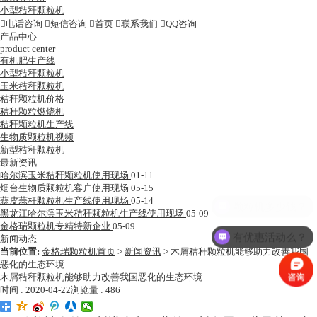
小型秸秆颗粒机

电话咨询

短信咨询

首页

联系我们

QQ咨询
产品中心
product center
有机肥生产线
小型秸秆颗粒机
玉米秸秆颗粒机
秸秆颗粒机价格
秸秆颗粒燃烧机
秸秆颗粒机生产线
生物质颗粒机视频
新型秸秆颗粒机
最新资讯
哈尔滨玉米秸秆颗粒机使用现场
01-11
烟台生物质颗粒机客户使用现场
05-15
蒜皮蒜杆颗粒机生产线使用现场
05-14
颗粒机多少钱？
黑龙江哈尔滨玉米秸秆颗粒机生产线使用现场
05-09
金格瑞颗粒机专精特新企业
05-09
有优惠活动么？
新闻动态
当前位置:
金格瑞颗粒机首页
>
新闻资讯
>
木屑秸秆颗粒机能够助力改善我国
恶化的生态环境
木屑秸秆颗粒机能够助力改善我国恶化的生态环境
时间 : 2020-04-22
浏览量 : 486