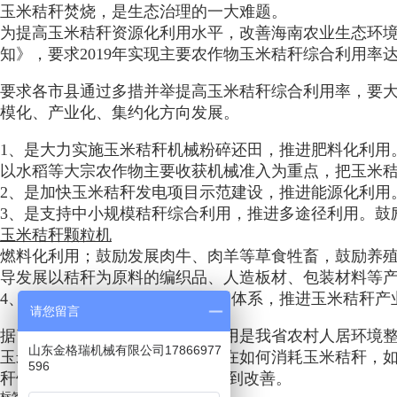
玉米秸秆焚烧，是生态治理的一大难题。
为提高玉米秸秆资源化利用水平，改善海南农业生态环
知》，要求2019年实现主要农作物玉米秸秆综合利用率达
要求各市县通过多措并举提高玉米秸秆综合利用率，要大
模化、产业化、集约化方向发展。
1、是大力实施玉米秸秆机械粉碎还田，推进肥料化利用
以水稻等大宗农作物主要收获机械准入为重点，把玉米
2、是加快玉米秸秆发电项目示范建设，推进能源化利用
3、是支持中小规模秸秆综合利用，推进多途径利用。鼓
玉米秸秆颗粒机
燃料化利用；鼓励发展肉牛、肉羊等草食牲畜，鼓励养
导发展以秸秆为原料的编织品、人造板材、包装材料等
4、是加快构建玉米秸秆收集贮运体系，推进玉米秸秆产
请您留言
据了解，玉米秸秆颗粒机综合利用是我省农村人居环境
山东金格瑞机械有限公司17866977
玉米秸秆颗粒机综合利用的难点在如何消耗玉米秸秆，如
596
秆饲料3.5万吨，农村人居环境得到改善。
标签: