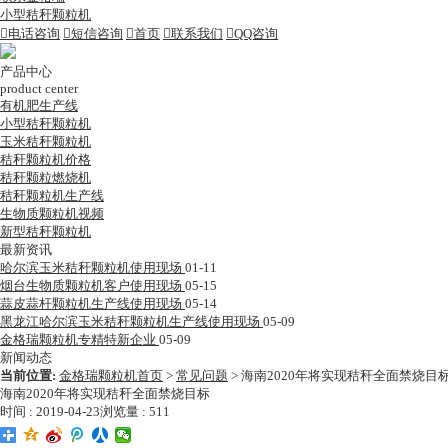
小型秸秆颗粒机

电话咨询

短信咨询

首页

联系我们

QQ咨询
产品中心
product center
有机肥生产线
小型秸秆颗粒机
玉米秸秆颗粒机
秸秆颗粒机价格
秸秆颗粒燃烧机
秸秆颗粒机生产线
生物质颗粒机视频
新型秸秆颗粒机
最新资讯
哈尔滨玉米秸秆颗粒机使用现场
01-11
烟台生物质颗粒机客户使用现场
05-15
蒜皮蒜杆颗粒机生产线使用现场
05-14
黑龙江哈尔滨玉米秸秆颗粒机生产线使用现场
05-09
金格瑞颗粒机专精特新企业
05-09
新闻动态
当前位置:
金格瑞颗粒机首页
>
常见问题
>
海南2020年将实现秸秆全面禁烧目
海南2020年将实现秸秆全面禁烧目标
时间 : 2019-04-23
浏览量 : 511