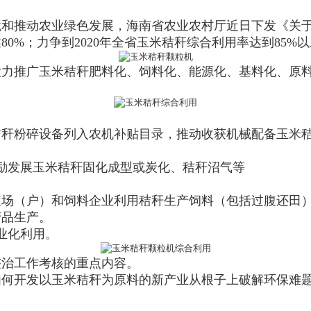
境和推动农业绿色发展，海南省农业农村厅近日下发《关
80%；力争到2020年全省玉米秸秆综合利用率达到85
力推广玉米秸秆肥料化、饲料化、能源化、基料化、原料
。
秸秆粉碎设备列入农机补贴目录，推动收获机械配备玉米
。
励发展玉米秸秆固化成型或炭化、秸秆沼气等
殖场（户）和饲料企业利用秸秆生产饲料（包括过腹还田
产品生产。
业化利用。
整治工作考核的重点内容。
何开发以玉米秸秆为原料的新产业从根子上破解环保难题。