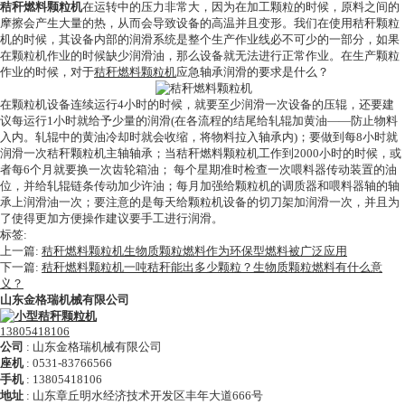
秸秆燃料颗粒机
在运转中的压力非常大，因为在加工颗粒的时候，原料之间的
摩擦会产生大量的热，从而会导致设备的高温并且变形。我们在使用秸秆颗粒
机的时候，其设备内部的润滑系统是整个生产作业线必不可少的一部分，如果
在颗粒机作业的时候缺少润滑油，那么设备就无法进行正常作业。在生产颗粒
作业的时候，对于
秸秆燃料颗粒机
应急轴承润滑的要求是什么？
在颗粒机设备连续运行4小时的时候，就要至少润滑一次设备的压辊，还要建
议每运行1小时就给予少量的润滑(在各流程的结尾给轧辊加黄油——防止物料
入内。轧辊中的黄油冷却时就会收缩，将物料拉入轴承内)；要做到每8小时就
润滑一次秸秆颗粒机主轴轴承；当秸秆燃料颗粒机工作到2000小时的时候，或
者每6个月就要换一次齿轮箱油； 每个星期准时检查一次喂料器传动装置的油
位，并给轧辊链条传动加少许油；每月加强给颗粒机的调质器和喂料器轴的轴
承上润滑油一次；要注意的是每天给颗粒机设备的切刀架加润滑一次，并且为
了使得更加方便操作建议要手工进行润滑。
标签:
上一篇:
秸秆燃料颗粒机生物质颗粒燃料作为环保型燃料被广泛应用
下一篇:
秸秆燃料颗粒机一吨秸秆能出多少颗粒？生物质颗粒燃料有什么意
义？
山东金格瑞机械有限公司
13805418106
公司
:
山东金格瑞机械有限公司
座机
:
0531-83766566
手机
:
13805418106
地址
:
山东章丘明水经济技术开发区丰年大道666号