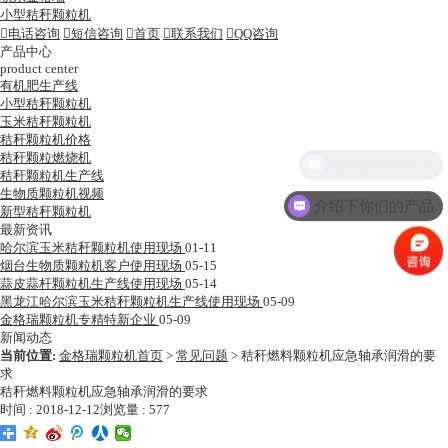
小型秸秆颗粒机

电话咨询

短信咨询

首页

联系我们

QQ咨询
产品中心
product center
有机肥生产线
小型秸秆颗粒机
玉米秸秆颗粒机
秸秆颗粒机价格
秸秆颗粒燃烧机
有优惠活动么？
秸秆颗粒机生产线
生物质颗粒机视频
介绍下你们的产品
新型秸秆颗粒机
最新资讯
哈尔滨玉米秸秆颗粒机使用现场
01-11
烟台生物质颗粒机客户使用现场
05-15
蒜皮蒜杆颗粒机生产线使用现场
05-14
黑龙江哈尔滨玉米秸秆颗粒机生产线使用现场
05-09
金格瑞颗粒机专精特新企业
05-09
新闻动态
当前位置:
金格瑞颗粒机首页
>
常见问题
>
秸秆燃料颗粒机应急轴承润滑的要
求
秸秆燃料颗粒机应急轴承润滑的要求
时间 : 2018-12-12
浏览量 : 577