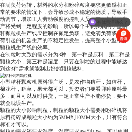
在满负荷运转，材料的水分和粉碎粒度要求更敏感和正
颗粒机多少钱？
常的要求的情况下，会导致形成不稳定的物质，导致手
动调节，增加工人劳动强度的控制人员，其他机械的生
有优惠活动么？
产将受到一定程度的影响，所以每个主机负载的小型秸
秆颗粒机生产线应控制在额定负载，避免满负荷或超负
荷引起的机器生产的不稳定性发生，提高整个小型秸秆
颗粒机生产线的效率。
在制粒时大致的需求分为3种，第一种是原料，第二种是
颗粒大小，第三种是湿度。只要在制粒的过程中能够达
到这3种需求就能制出好的颗粒燃料。
小型秸秆颗粒机原料很广泛，是农作物秸秆，如秸秆，
棉花秆，稻草，果壳都可以，投资者们要看哪种原料最
多，而且可以及时供货，一定正常生产不能停货，要不
就会耽误生产。
颗粒的大小影响制粒，制粒的颗粒大小需要用粉碎机将
原料粉碎成颗粒大小约为5MM到10MM大小，只有符合
标准才可以。
制粒的需求还要求湿度，湿度要求8%到12%，可以使用