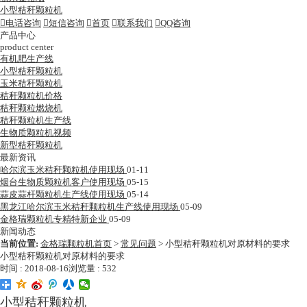
小型秸秆颗粒机

电话咨询

短信咨询

首页

联系我们

QQ咨询
产品中心
product center
有机肥生产线
小型秸秆颗粒机
玉米秸秆颗粒机
秸秆颗粒机价格
秸秆颗粒燃烧机
秸秆颗粒机生产线
生物质颗粒机视频
新型秸秆颗粒机
最新资讯
哈尔滨玉米秸秆颗粒机使用现场
01-11
烟台生物质颗粒机客户使用现场
05-15
蒜皮蒜杆颗粒机生产线使用现场
05-14
黑龙江哈尔滨玉米秸秆颗粒机生产线使用现场
05-09
金格瑞颗粒机专精特新企业
05-09
新闻动态
当前位置:
金格瑞颗粒机首页
>
常见问题
>
小型秸秆颗粒机对原材料的要求
小型秸秆颗粒机对原材料的要求
时间 : 2018-08-16
浏览量 : 532
小型秸秆颗粒机