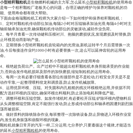
小型秸秆颗粒机
是生物燃料机械的主力军,怎么延长
小型秸秆颗粒机
的使用寿命
是每一个秸秆颗粒厂老板关心的问题，合理正确的维护与保养对颗粒机的功
能、使用寿命都有很大帮助。
下面由金格瑞颗粒机工程师为大家介绍一下如何维护和保养秸秆颗粒机：
1、定时对颗粒机传动部位加油,每隔2小时对压辊轴承加油光滑,每隔4小时对主
轴前轴承加油光滑,确保颗粒机传动部位的灵敏滚动,减轻作业负荷。
2、每半月查看一次传动键和压模衬川、抱箍的磨损状况,发现磨损及时替换,防
止环模晃动而影响产值。
3、定期替换小型秸秆颗粒机齿轮箱内的光滑油,新机运转半个月后需替换一次
油,今后每接连作业约1000小时有必要替换一次,这么可以延伸齿轮的运用寿
命。
4、根绝超负荷出产。出产过程中不能超出秸秆颗粒机本身所能承受的作业能
力,否则会发作电机损坏及部件的加快磨损,缩短制粒机的运用寿命。
5、每周一次有必要仔细查看各部位衔接部件是不是松动,行程安全开关是不是
动作牢靠,一起整理喂料绞龙和调质器,防止发作机械故障。
6、运用优异环模、压辊。对失圆和内孔粗糙的残次环模根绝运用,并依据不同
配方选好环模的压缩比,确保环模出料顺利,防止添加电耗和降低产能。
7、调整环模和压辊空隙。如发作堵机时,有必要松开压辊,铲除环模内壁物料后
从头调整模辊空隙,肯定不能强行发动,防止形成传动部位和轴承档因遭到剧烈振
荡而被损坏。
8、做好质料的除铁除杂作业,每班整理一次除铁设备,防止异物进入环模作业室
内,发生机身振荡和崩裂环模的现象。
颗粒机就像日常开的汽车一样,三分运用,七分养护,只要遵循这个规律,才能适当
的延长
小型秸秆颗粒机
的使用寿命。