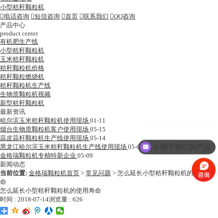
小型秸秆颗粒机

电话咨询

短信咨询

首页

联系我们

QQ咨询
产品中心
product center
有机肥生产线
小型秸秆颗粒机
玉米秸秆颗粒机
秸秆颗粒机价格
秸秆颗粒燃烧机
秸秆颗粒机生产线
生物质颗粒机视频
新型秸秆颗粒机
最新资讯
哈尔滨玉米秸秆颗粒机使用现场
01-11
烟台生物质颗粒机客户使用现场
05-15
蒜皮蒜杆颗粒机生产线使用现场
05-14
介绍下你们的产品
黑龙江哈尔滨玉米秸秆颗粒机生产线使用现场
05-09
金格瑞颗粒机专精特新企业
05-09
新闻动态
当前位置:
金格瑞颗粒机首页
>
常见问题
>
怎么延长小型秸秆颗粒机的使用寿
命
怎么延长小型秸秆颗粒机的使用寿命
时间 : 2018-07-14
浏览量 : 626